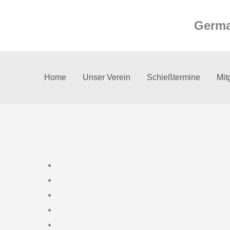
Zum
Inhalt
Germa
springen
Home
Unser Verein
Schießtermine
Mit